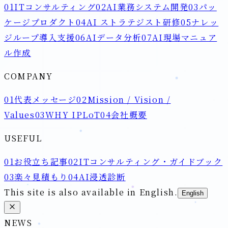
01
ITコンサルティング
02
AI業務システム開発
03
パッ
ケージプロダクト
04
AI ストラテジスト研修
05
ナレッ
ジループ導入支援
06
AIデータ分析
07
AI現場マニュア
ル作成
COMPANY
01
代表メッセージ
02
Mission / Vision /
Values
03
WHY IPLoT
04
会社概要
USEFUL
01
お役立ち記事
02
ITコンサルティング・ガイドブック
03
楽々見積もり
04
AI浸透診断
This site is also available in English.
English
NEWS