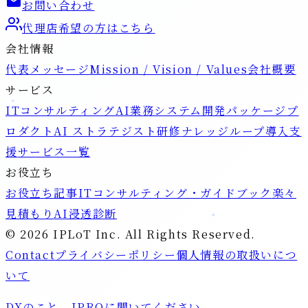
お問い合わせ
代理店希望の方はこちら
会社情報
代表メッセージ
Mission / Vision / Values
会社概要
サービス
ITコンサルティング
AI業務システム開発
パッケージプ
ロダクト
AI ストラテジスト研修
ナレッジループ導入支
援
サービス一覧
お役立ち
お役立ち記事
ITコンサルティング・ガイドブック
楽々
見積もり
AI浸透診断
©
2026
IPLoT Inc.
All Rights Reserved.
Contact
プライバシーポリシー
個人情報の取扱いにつ
いて
DXのこと、
IPRO
に聞いてください。